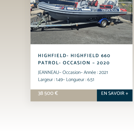
HIGHFIELD- HIGHFIELD 660
PATROL- OCCASION – 2020
JEANNEAU
– Occasion
– Année : 2021
Largeur : 1.49
– Longueur : 6.51
38 500 €
EN SAVOIR +