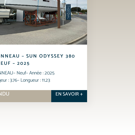
ANNEAU – SUN ODYSSEY 380
NEUF – 2025
NNEAU
– Neuf
– Année : 2025
eur : 3.76
– Longueur : 11.23
NDU
EN SAVOIR +