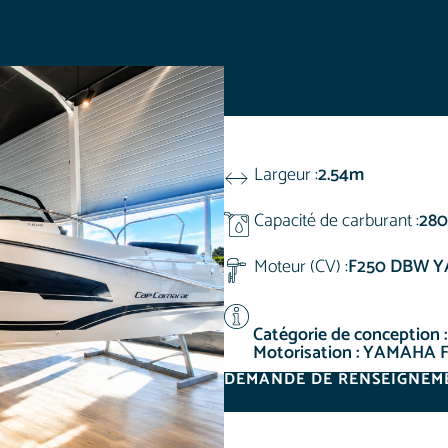
Largeur :
2.54m
Capacité de carburant :
280
Moteur (CV) :
F250 DBW 
Catégorie de conception :
Motorisation : YAMAHA 
DEMANDE DE RENSEIGNEM