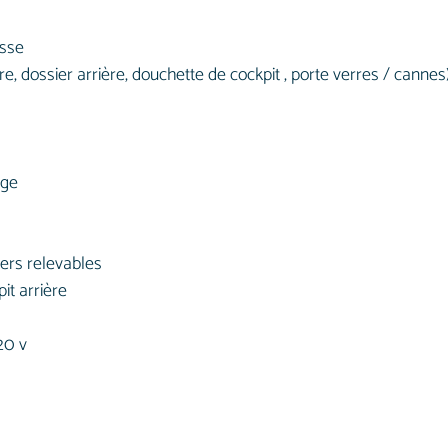
usse
re, dossier arrière, douchette de cockpit , porte verres / cannes
age
iers relevables
it arrière
20 v