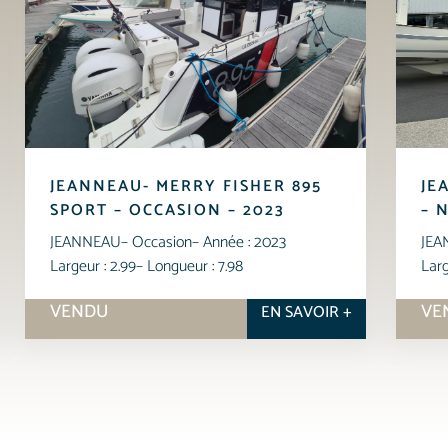
JEANNEAU- MERRY FISHER 895
JE
SPORT – OCCASION – 2023
– 
JEANNEAU
– Occasion
– Année : 2023
JEA
Largeur : 2.99
– Longueur : 7.98
Larg
VENDU
VE
EN SAVOIR +