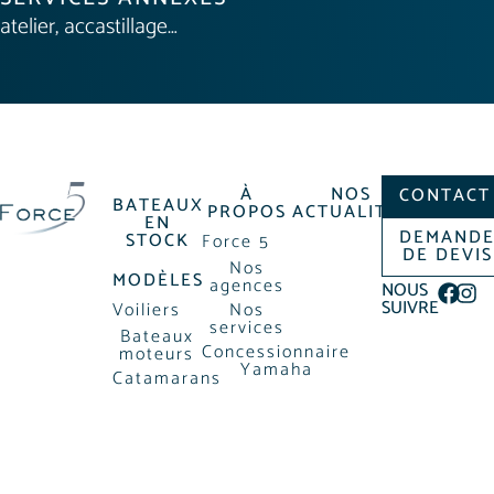
atelier, accastillage…
À
NOS
CONTACT
BATEAUX
PROPOS
ACTUALITÉS
EN
DEMAND
STOCK
Force 5
DE DEVIS
Nos
MODÈLES
agences
NOUS
SUIVRE
Voiliers
Nos
services
Bateaux
Concessionnaire
moteurs
Yamaha
Catamarans
à moteur
MENTIONS LÉGALES
POLITIQUE DE CONFIDENTIALIÉ
INFORMATIONS COOKIES
AGENCE VENDREDI