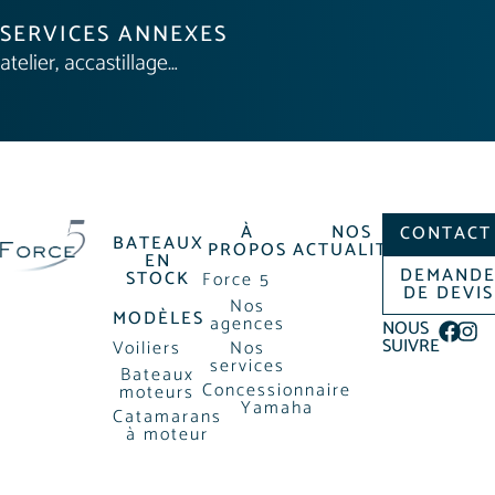
SERVICES ANNEXES
atelier, accastillage…
À
NOS
CONTACT
BATEAUX
PROPOS
ACTUALITÉS
EN
DEMAND
STOCK
Force 5
DE DEVIS
Nos
MODÈLES
agences
NOUS
SUIVRE
Voiliers
Nos
services
Bateaux
Concessionnaire
moteurs
Yamaha
Catamarans
à moteur