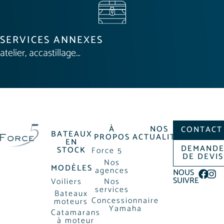
SERVICES ANNEXES
atelier, accastillage…
À
NOS
CONTACT
BATEAUX
PROPOS
ACTUALITÉS
EN
DEMAND
STOCK
Force 5
DE DEVIS
Nos
MODÈLES
agences
NOUS
SUIVRE
Voiliers
Nos
services
Bateaux
Concessionnaire
moteurs
Yamaha
Catamarans
à moteur