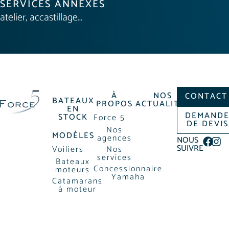
SERVICES ANNEXES
atelier, accastillage…
À
NOS
CONTACT
BATEAUX
PROPOS
ACTUALITÉS
EN
DEMAND
STOCK
Force 5
DE DEVIS
Nos
MODÈLES
agences
NOUS
SUIVRE
Voiliers
Nos
services
Bateaux
Concessionnaire
moteurs
Yamaha
Catamarans
à moteur
MENTIONS LÉGALES
POLITIQUE DE CONFIDENTIALIÉ