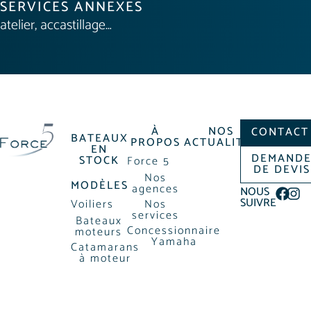
SERVICES ANNEXES
atelier, accastillage…
À
NOS
CONTACT
BATEAUX
PROPOS
ACTUALITÉS
EN
DEMAND
STOCK
Force 5
DE DEVIS
Nos
MODÈLES
agences
NOUS
SUIVRE
Voiliers
Nos
services
Bateaux
Concessionnaire
moteurs
Yamaha
Catamarans
à moteur
MENTIONS LÉGALES
POLITIQUE DE CONFIDENTIALIÉ