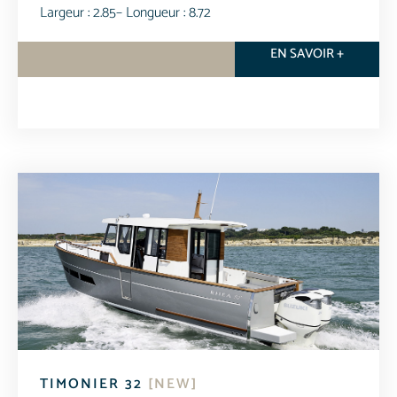
Largeur : 2.85
– Longueur : 8.72
EN SAVOIR +
TIMONIER 32
[NEW]