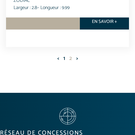
ZODIAC
Largeur : 2.8
– Longueur : 9.99
EN SAVOIR +
<
1
2
>
RÉSEAU DE CONCESSIONS