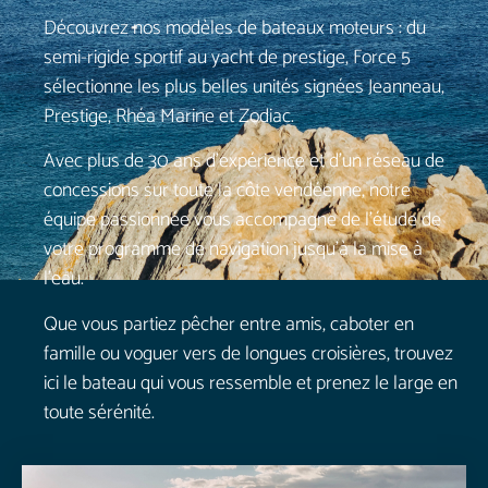
Découvrez nos modèles de bateaux moteurs : du
semi-rigide sportif au yacht de prestige, Force 5
sélectionne les plus belles unités signées Jeanneau,
Prestige, Rhéa Marine et Zodiac.
Avec plus de 30 ans d’expérience et d’un réseau de
concessions sur toute la côte vendéenne, notre
équipe passionnée vous accompagne de l’étude de
votre programme de navigation jusqu’à la mise à
l’eau.
Que vous partiez pêcher entre amis, caboter en
famille ou voguer vers de longues croisières, trouvez
ici le bateau qui vous ressemble et prenez le large en
toute sérénité.